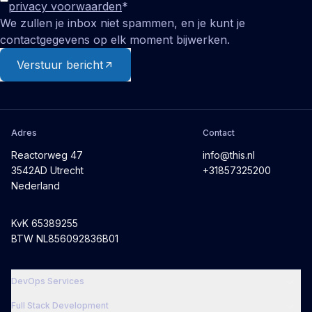
privacy voorwaarden
*
We zullen je inbox niet spammen, en je kunt je
contactgegevens op elk moment bijwerken.
Verstuur bericht
Adres
Contact
Reactorweg 47
info@this.nl
3542AD Utrecht
+31857325200
Nederland
KvK 65389255
BTW NL856092836B01
DevOps Services
Full Stack Development