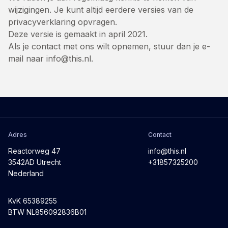
wijzigingen. Je kunt altijd eerdere versies van de
privacyverklaring opvragen.
Deze versie is gemaakt in april 2021.
Als je contact met ons wilt opnemen, stuur dan je e-
mail naar
info@this.nl
.
Adres
Contact
Reactorweg 47
info@this.nl
3542AD Utrecht
+31857325200
Nederland
KvK 65389255
BTW NL856092836B01