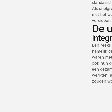
standaard
Als snelgr
met het w
verdiepen 
De u
Integ
Een reeks 
namelijk d
waren met 
ook hun d
een gezame
werkten, a
zouden wo