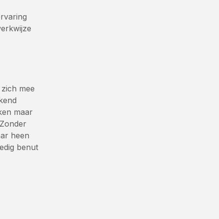
ervaring
erkwijze
 zich mee
ekend
aken maar
 Zonder
aar heen
ledig benut