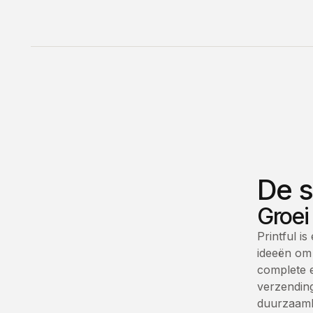
De s
Groei
Printful i
ideeën om 
complete 
verzending
duurzaamhe