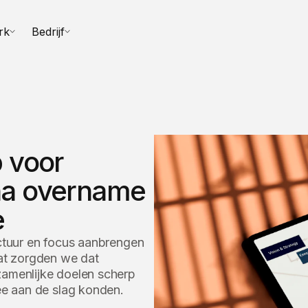
rk
Bedrijf
 voor
 na overname
e
uctuur en focus aanbrengen
at zorgden we dat
zamenlijke doelen scherp
ee aan de slag konden.