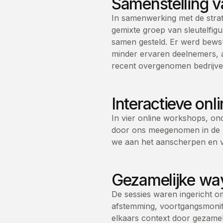
Samenstelling v
In samenwerking met de strat
gemixte groep van sleutelfi
samen gesteld. Er werd bews
minder ervaren deelnemers, a
recent overgenomen bedrijve
Interactieve on
In vier online workshops, o
door ons meegenomen in de ba
we aan het aanscherpen en v
Gezamelijke wa
De sessies waren ingericht o
afstemming, voortgangsmonito
elkaars context door gezamel