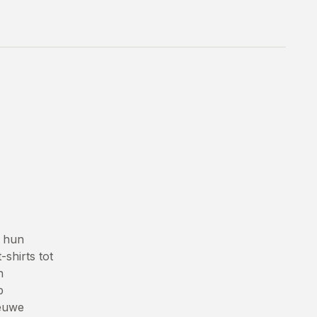
t hun
shirts tot
n
p
ieuwe