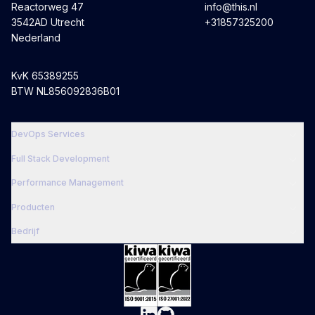
Reactorweg 47
info@this.nl
3542AD Utrecht
+31857325200
Nederland
KvK 65389255
BTW NL856092836B01
DevOps Services
Full Stack Development
Performance Management
Producten
Bedrijf