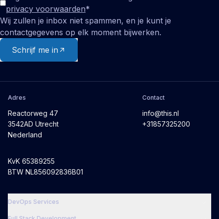
privacy voorwaarden
*
Wij zullen je inbox niet spammen, en je kunt je
contactgegevens op elk moment bijwerken.
Schrijf me in
Adres
Contact
Reactorweg 47
info@this.nl
3542AD Utrecht
+31857325200
Nederland
KvK 65389255
BTW NL856092836B01
DevOps Services
Full Stack Development